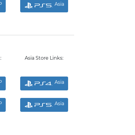
P
Asia
:
Asia Store Links:
P
Asia
P
Asia