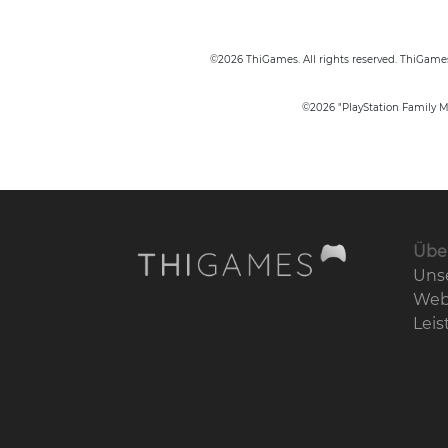
©2026 ThiGames. All rights reserved. ThiGam
©2026 "PlayStation Family Ma
Über
Unse
Web
Lei