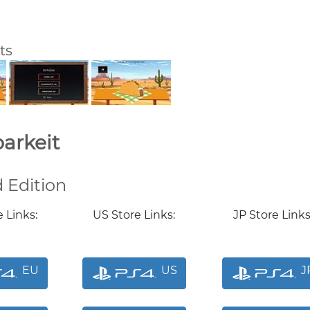
ts
arkeit
 Edition
 Links:
US Store Links:
JP Store Links
EU
US
J