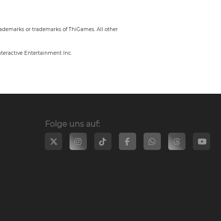
trademarks or trademarks of ThiGames. All other
nteractive Entertainment Inc.
Folge uns auf: