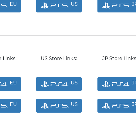
EU
US
J
 Links:
US Store Links:
JP Store Links
EU
US
J
EU
US
J