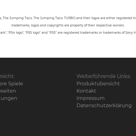
es, The Jumping Taco
, The Jumping Taco: TURBO
and their logos are either registered 
trademarks, logos and copyrights are property of their respective owners.
rk", "PS4 logo", "PS5 logo" and "PS5" are registered trademarks or trademarks of Sony I
sicht:
Weiterführende Links:
re Spiele
Produktübersicht
seiten
Kontakt
stungen
Impressum
Datenschutz­erklärung