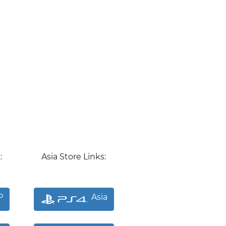
:
Asia Store Links:
P
Asia