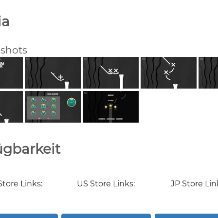
ia
shots
ügbarkeit
tore Links:
US Store Links:
JP Store Lin