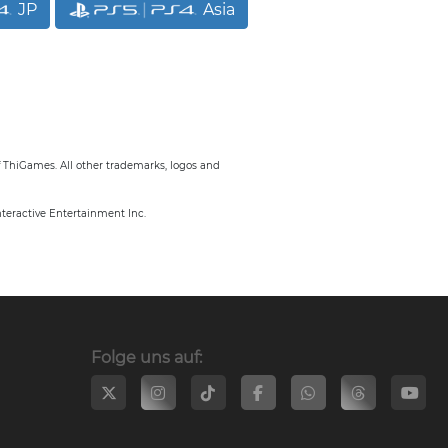
JP
Asia
f ThiGames. All other trademarks, logos and
nteractive Entertainment Inc.
Folge uns auf: