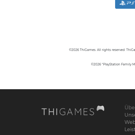
©2026 ThiGames. All rights reserved. ThiG
©2026 "PlayStation Family Ma
Über
Unse
Web
Lei