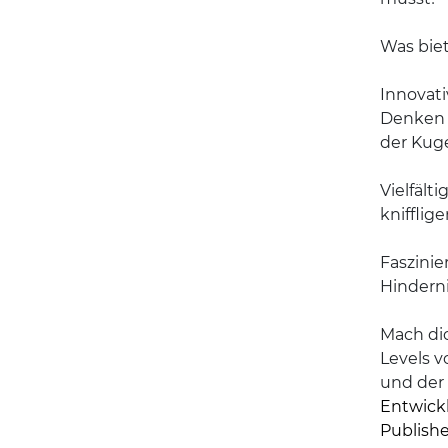
Was biet
Innovati
Denken 
der Kug
Vielfält
knifflig
Faszinie
Hinderni
Mach dic
Levels v
und der
Entwickl
Publishe