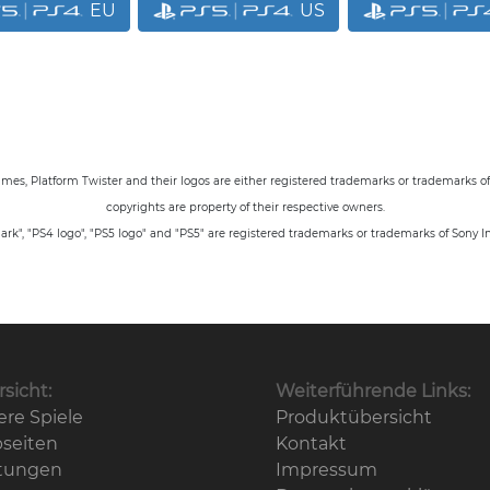
EU
US
ames, Platform Twister
and their logos are either registered trademarks or trademarks o
copyrights are property of their respective owners.
rk", "PS4 logo", "PS5 logo" and "PS5" are registered trademarks or trademarks of Sony I
sicht:
Weiterführende Links:
re Spiele
Produktübersicht
seiten
Kontakt
stungen
Impressum