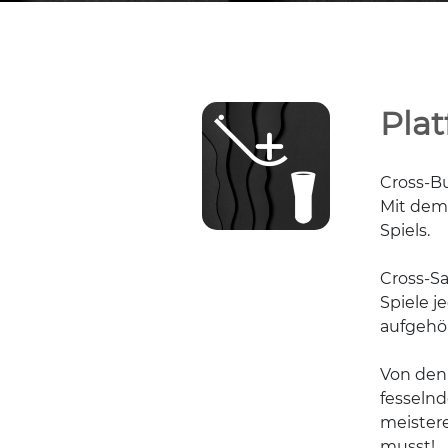
Plat
Cross-Bu
Mit dem 
Spiels.
Cross-Sa
Spiele j
aufgehör
Von den
fesselnd
meister
musst!