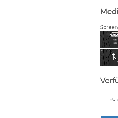
Med
Screen
Verf
EU S