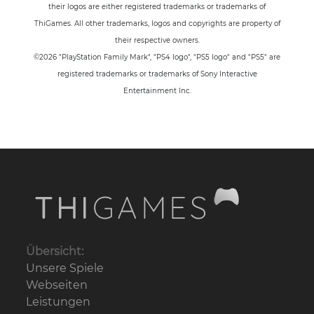
their logos are either registered trademarks or trademarks of
ThiGames. All other trademarks, logos and copyrights are property of
their respective owners.
©2026 "PlayStation Family Mark", "PS4 logo", "PS5 logo" and "PS5" are
registered trademarks or trademarks of Sony Interactive
Entertainment Inc.
Übersicht:
Unsere Spiele
Webseiten
Leistungen