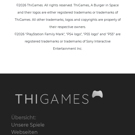
©2026 ThiGames. All rights reserved. ThiGames, A Burger in Space
and their logos are either registered trademarks or trademarks of
ThiGames. All other trademarks, logos and copyrights are property of
their respective owners.
©2026 "PlayStation Family Mark", "PS4 logo", "PS5 logo" and "PS5" are
registered trademarks or trademarks of Sony Interactive
Entertainment Inc.
Übersicht:
Unsere Spiele
Webseiten